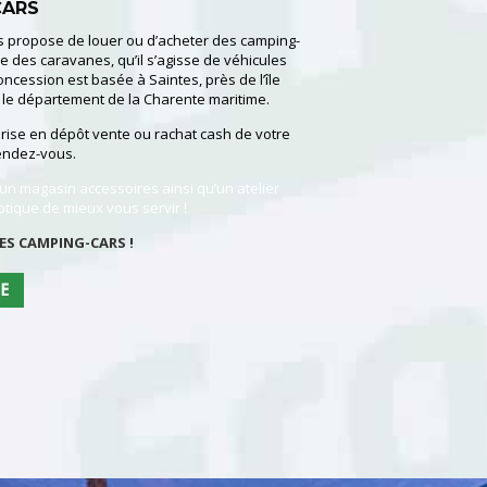
CARS
propose de louer ou d’acheter des camping-
e des caravanes, qu’il s’agisse de véhicules
ncession est basée à Saintes, près de l’île
 le département de la Charente maritime.
rise en dépôt vente ou rachat cash de votre
rendez-vous.
n magasin accessoires ainsi qu’un atelier
ptique de mieux vous servir !
TES CAMPING-CARS !