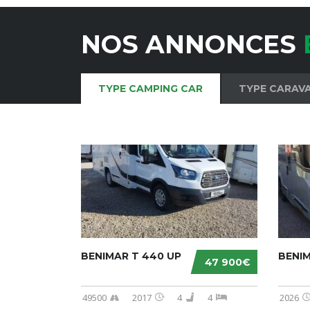
NOS ANNONCES
TYPE CAMPING CAR
TYPE CARAV
BENIMAR T 440 UP
BENIM
47 900€
49500
2017
4
4
2026