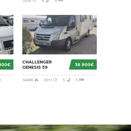
2026
4
4
CHALLENGER
000€
36 900€
GENESIS 59
64400
2011
5
5