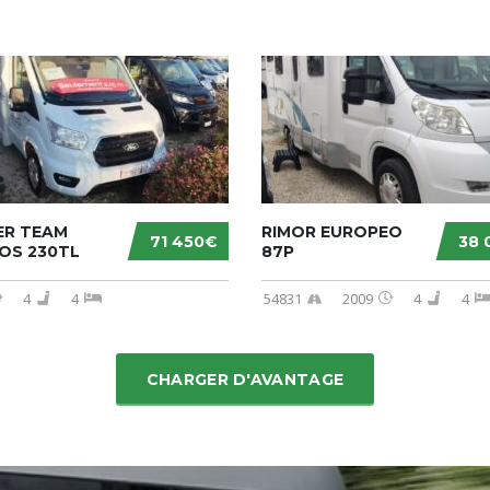
ER TEAM
RIMOR EUROPEO
71 450€
38 
OS 230TL
87P
4
4
54831
2009
4
4
CHARGER D'AVANTAGE