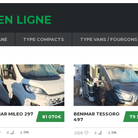
EN LIGNE
ANE
TYPE COMPACTS
TYPE VANS / FOURGONS
AR MILEO 297
BENIMAR TESSORO
81 070€
79 
497
4
4
2026
4
4