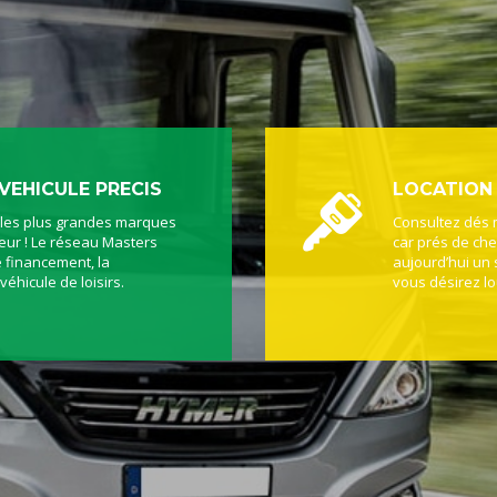
VEHICULE PRECIS
LOCATION
 les plus grandes marques
Consultez dés 
teur ! Le réseau Masters
car prés de che
 financement, la
aujourd’hui un 
véhicule de loisirs.
vous désirez lo