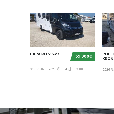
CARADO V 339
ROLL
59 000€
KRON
31400
2023
4
2
2026