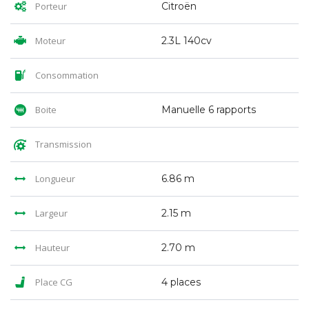
Porteur
Citroën
Moteur
2.3L 140cv
Consommation
Boite
Manuelle 6 rapports
Transmission
Longueur
6.86 m
Largeur
2.15 m
Hauteur
2.70 m
Place CG
4 places