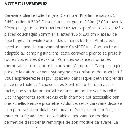
NOTE DU VENDEUR
Caravane pliante toile Trigano Camptrail Prix fin de saison: 5
946€ au lieu 6 360€ Dimensions Longueur :2.00m (2.69m avec la
flèche) Largeur : 2.05m Hauteur : 0.94m Superficie total: 7.7 M² 2
places couchages Sommier à lattes 165 x 200 cm Plateau de
couchages amovible Sortez des sentiers battus ! Abritez vos
aventures avec la caravane pliante CAMPTRAIL. Compacte et
adaptée au camping itinérant, cette caravane pliante se prête à
toutes vos envies d'évasion. Pour des vacances nomades
mémorables, optez pour la caravane Camptrail ! Camper au plus
près de la nature se veut synonyme de confort et de modularité.
Vous apprécierez le séjour spacieux dans lequel peuvent prendre
place une table et 4 chaises. Les 3 entrées offrent un accès
facile, une ventilation parfaite et une luminosité sans pareille.
Des rangements sont prévus et la chambre est accessible par
une échelle. Pensée pour être évolutive, cette caravane dispose
d'un pare-soleil modulable en auvent. Pour plus de confort, les
murs et la façade sont détachables. Innovant, ce modèle
permet de dissocier la remorque de son module caravane. La