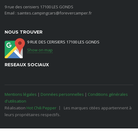
9 rue des cerisiers 17100 LES GONDS
Email : saintes.campingcars@forevercamper.fr
NOUS TROUVER
9 RUE DES CERISIERS 17100 LES GONDS
Show on map
RESEAUX SOCIAUX
Mentions légales
|
Données personnelles
|
Conditions générales
d'utilisation
Réalisation
Hot Chili Pepper
Les marques citées appartiennent à
leurs propriétaires respectifs.