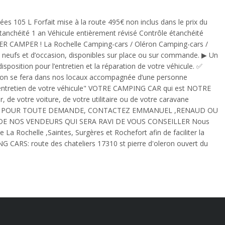
es 105 L Forfait mise à la route 495€ non inclus dans le prix du
 étanchéité 1 an Véhicule entièrement révisé Contrôle étanchéité
R CAMPER ! La Rochelle Camping-cars / Oléron Camping-cars /
 neufs et d’occasion, disponibles sur place ou sur commande. ▶︎ Un
disposition pour l’entretien et la réparation de votre véhicule. ✅
ison se fera dans nos locaux accompagnée d’une personne
l’entretien de votre véhicule" VOTRE CAMPING CAR qui est NOTRE
de votre voiture, de votre utilitaire ou de votre caravane
RS POUR TOUTE DEMANDE, CONTACTEZ EMMANUEL ,RENAUD OU
DE NOS VENDEURS QUI SERA RAVI DE VOUS CONSEILLER Nous
La Rochelle ,Saintes, Surgères et Rochefort afin de faciliter la
ARS: route des chateliers 17310 st pierre d'oleron ouvert du