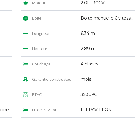
Moteur
2.0L 130CV
Boite
Boite manuelle 6 vitesses
Longueur
6.34 m
Hauteur
2.89 m
Couchage
4 places
Garantie constructeur
mois
PTAC
3500KG
Lit transversal + Lit dinette
Lit de Pavillon
LIT PAVILLON