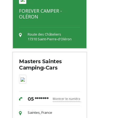
FOREVER CAMPER -
OLÉRON
Route des Châteliers
17310 Saint-Pierre-d'Oléron
Masters Saintes
Camping-Cars
05 *******
Montrer le numéro
Saintes, France