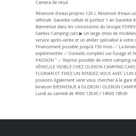
Camera de recul
Réservoir d'eaux propres 120 L Réservoir d'eaux usé
véhicule. Garantie cellule et porteur 1 an Garantie
Bienvenue dans les concessions du Groupe FOREVE
Saintes Camping-cars ▶︎ Un large choix de modèles
service après-vente et un atelier spécialisé à votre 
Financement possible jusqu’à 156 mois ✅ La livra
expérimentée ✅ Conseils complets sur l’usage et 
PASSION " ✅ Reprise possible de votre camping-car, 
VÉHICULE VISIBLE CHEZ OLERON CAMPING CA
FLORIAN ET FIXEZ UN RENDEZ-VOUS AVEC L’UN 
pouvons également venir vous chercher à la gare de 
livraison BIENVENUE à OLERON ! OLERON CAMPING C
Lundi au samedi de 9h00 12h30 / 14h00 18h30