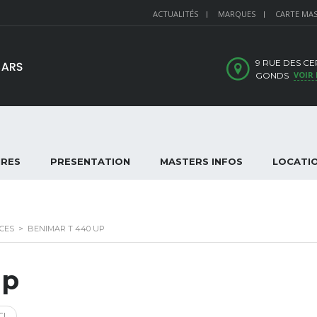
ACTUALITÉS
MARQUES
CARTE MA
9 RUE DES CER
VOIR 
GONDS
IRES
PRESENTATION
MASTERS INFOS
LOCATI
CES
>
BENIMAR T 440 UP
up
CI