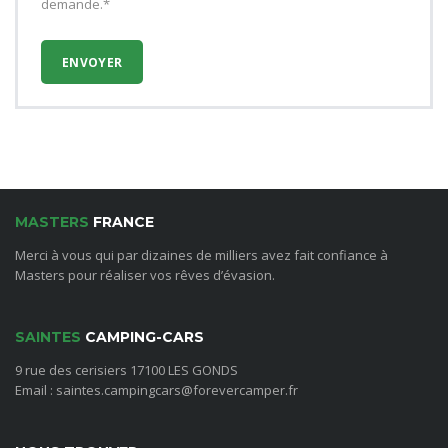
demande.*
MASTERS
FRANCE
Merci à vous qui par dizaines de milliers avez fait confiance à
Masters pour réaliser vos rêves d’évasion.
SAINTES
CAMPING-CARS
9 rue des cerisiers 17100 LES GONDS
Email : saintes.campingcars@forevercamper.fr