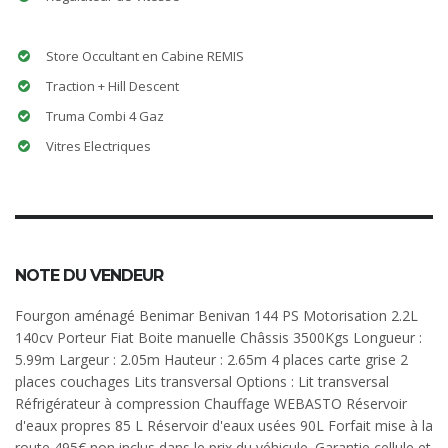
Store Occultant en Cabine REMIS
Traction + Hill Descent
Truma Combi 4 Gaz
Vitres Electriques
NOTE DU VENDEUR
Fourgon aménagé Benimar Benivan 144 PS Motorisation 2.2L
140cv Porteur Fiat Boite manuelle Châssis 3500Kgs Longueur :
5.99m Largeur : 2.05m Hauteur : 2.65m 4 places carte grise 2
places couchages Lits transversal Options : Lit transversal
Réfrigérateur à compression Chauffage WEBASTO Réservoir
d'eaux propres 85 L Réservoir d'eaux usées 90L Forfait mise à la
route 495€ non inclus dans le prix du véhicule. Garantie cellule et