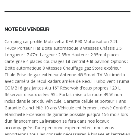
NOTE DU VENDEUR
Camping car profilé Mobilvetta KEA P90 Motorisation 2.2L
140cv Porteur Fiat Boite automatique 8 vitesses Châssis 3.5T
Longueur : 7.47m Largeur : 2.35m Hauteur : 2.95m 4 places
carte grise 4 places couchages Lit central + lit pavillon Options :
Boite automatique 8 vitesses Chauffage gaz Store extérieur
Thule Prise de gaz extérieur Antenne 4G Smart TV Multimédia
avec caméra de recul Radars arrière de Recul Turbo vent Truma
COMBI 6 gaz Jantes Alu 16" Réservoir d'eaux propres 120 L
Réservoir d'eaux usées 95L Forfait mise à la route 495€ non
inclus dans le prix du véhicule. Garantie cellule et porteur 1 ans
Garantie étanchéité 10 ans Véhicule entièrement révisé Contrôle
étanchéité Extension de garantie possible jusqu’à 156 mois lors
d’un financement La livraison se fera dans nos locaux
accompagnée d'une personne expérimentée, nous vous
apporterons tous les conseils nécessaires à l'usage et l'entretien