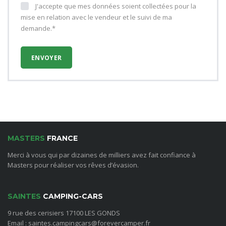
J'accepte que mes données soient collectées pour la
mise en relation avec le vendeur et le suivi de ma
demande.*
MASTERS
FRANCE
Merci à vous qui par dizaines de milliers avez fait confiance à
Masters pour réaliser vos rêves d’évasion.
SAINTES
CAMPING-CARS
9 rue des cerisiers 17100 LES GONDS
Email : saintes.campingcars@forevercamper.fr