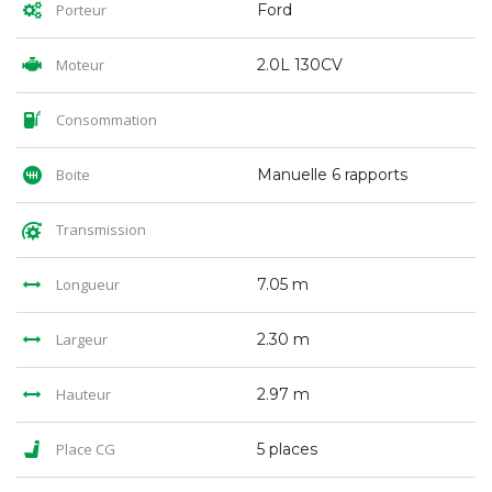
Porteur
Ford
Moteur
2.0L 130CV
Consommation
Boite
Manuelle 6 rapports
Transmission
Longueur
7.05 m
Largeur
2.30 m
Hauteur
2.97 m
Place CG
5 places