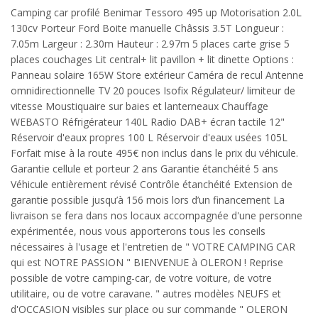
Camping car profilé Benimar Tessoro 495 up Motorisation 2.0L
130cv Porteur Ford Boite manuelle Châssis 3.5T Longueur :
7.05m Largeur : 2.30m Hauteur : 2.97m 5 places carte grise 5
places couchages Lit central+ lit pavillon + lit dinette Options :
Panneau solaire 165W Store extérieur Caméra de recul Antenne
omnidirectionnelle TV 20 pouces Isofix Régulateur/ limiteur de
vitesse Moustiquaire sur baies et lanterneaux Chauffage
WEBASTO Réfrigérateur 140L Radio DAB+ écran tactile 12"
Réservoir d'eaux propres 100 L Réservoir d'eaux usées 105L
Forfait mise à la route 495€ non inclus dans le prix du véhicule.
Garantie cellule et porteur 2 ans Garantie étanchéité 5 ans
Véhicule entièrement révisé Contrôle étanchéité Extension de
garantie possible jusqu’à 156 mois lors d’un financement La
livraison se fera dans nos locaux accompagnée d'une personne
expérimentée, nous vous apporterons tous les conseils
nécessaires à l'usage et l'entretien de " VOTRE CAMPING CAR
qui est NOTRE PASSION " BIENVENUE à OLERON ! Reprise
possible de votre camping-car, de votre voiture, de votre
utilitaire, ou de votre caravane. " autres modèles NEUFS et
d'OCCASION visibles sur place ou sur commande " OLERON